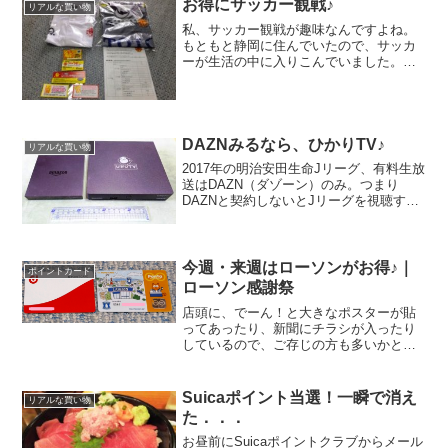
お得にサッカー観戦♪
リアルな買い物
私、サッカー観戦が趣味なんですよね。
もともと静岡に住んでいたので、サッカ
ーが生活の中に入りこんでいました。で
ね、ぶっちゃけた話が私、サッカー嫌い
だったんですよ、静岡に住んでたとき。
下手っぴーだから。運動オンチの私、い
つもチームの足を引っ張っ...
DAZNみるなら、ひかりTV♪
リアルな買い物
2017年の明治安田生命Jリーグ、有料生放
送はDAZN（ダゾーン）のみ。つまり
DAZNと契約しないとJリーグを視聴する
ことができないワケです。利用可能なデ
バイスは．．． スマートフォン、タブレ
ットAndroidTM 4.4以上、iOS 8....
今週・来週はローソンがお得♪｜
ポイントカード
ローソン感謝祭
店頭に、でーん！と大きなポスターが貼
ってあったり、新聞にチラシが入ったり
しているので、ご存じの方も多いかと思
いますが、今週・来週は、コンビニエン
スストアのローソンがとってもお得♪なぜ
なら．．．ローソン感謝祭 開催中！クッ
Suicaポイント当選！一瞬で消え
リアルな買い物
クパッドユーザーが選...
た．．．
お昼前にSuicaポイントクラブからメール