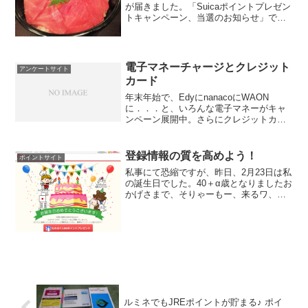
が届きました。「Suicaポイントプレゼン
トキャンペーン、当選のお知らせ」です
って♪やったねー！1,000ポイント、頂い
ちゃいました 早速、モバイルSuicaにチ
ャージ！ で、今日は外出の予定があ
っ...
電子マネーチャージとクレジット
アンケートサイト
カード
年末年始で、EdyにnanacoにWAON
に．．．と、いろんな電子マネーがキャ
ンペーン展開中。さらにクレジットカー
ドも、各社ポイント増額とか、キャンペ
ーンがあって、さて、何で払うのがお得
なのやらって迷ってしまいますね。間違
登録情報の質を高めよう！
ポイントサイト
いなくコレだ！って...
私事にて恐縮ですが、昨日、2月23日は私
の誕生日でした。40＋α歳となりましたお
かげさまで、そりゃーもー、来るワ、来
るワ、「誕生日おめでとう」のメール
が．．．登録しているサイトから 誕生日
の前後になると、おめでとうメールが届
いて、その内容と...
ルミネでもJREポイントが貯まる♪ ポイ