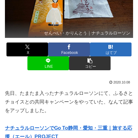
せんべい・かりんとう｜ナチュラルローソン
X
Facebook
はてブ
LINE
コピー
2020.10.08
先日、たまたま入ったナチュラルローソンにて、ふるさと
チョイスとの共同キャンペーンをやっていた、なんて記事
をアップしました。
ナチュラルローソンでGo To静岡・愛知・三重｜旅する応
援（エール）PROJECT