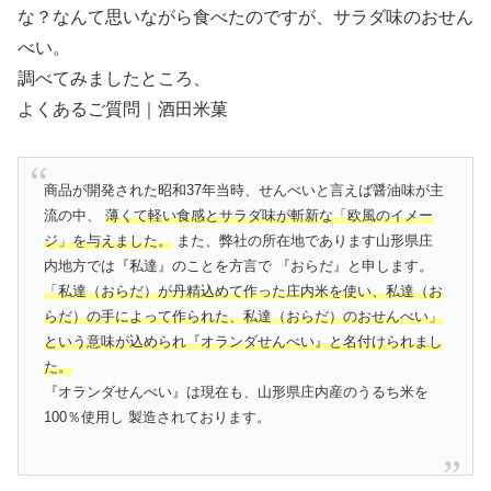
な？なんて思いながら食べたのですが、サラダ味のおせん
べい。
調べてみましたところ、
よくあるご質問｜酒田米菓
商品が開発された昭和37年当時、せんべいと言えば醤油味が主
流の中、
薄くて軽い食感とサラダ味が斬新な「欧風のイメー
ジ」を与えました。
また、弊社の所在地であります山形県庄
内地方では『私達』のことを方言で 『おらだ』と申します。
「私達（おらだ）が丹精込めて作った庄内米を使い、私達（お
らだ）の手によって作られた、私達（おらだ）のおせんべい」
という意味が込められ『オランダせんべい』と名付けられまし
た。
『オランダせんべい』は現在も、山形県庄内産のうるち米を
100％使用し 製造されております。