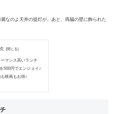
綺麗なのよ天井の提灯が。あと、両脇の壁に飾られた
次
ォーマンス高いランチ
チを500円でエンジョイ♪
も映画もお得♪
チ