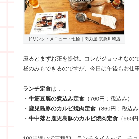
ドリンク・メニュー・七輪｜肉力屋 京急川崎店
座るとまずお茶を提供。コレがジョッキなので
昼のみもできるのですが、今日は午後もお仕
ランチ定食
は．．．
・
牛筋豆腐の煮込み定食
（760円：税込み）
・
鹿児島豚のカルビ焼肉定食
（860円：税込
・
牛中落と鹿児島豚のカルビ焼肉定食
（960
100円違いで三種類。ランチタイムって、チ