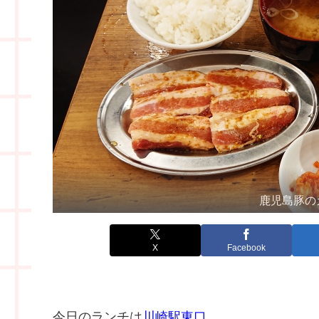
鹿児島豚の
X
Facebook
今日のランチは
川崎駅東口
。