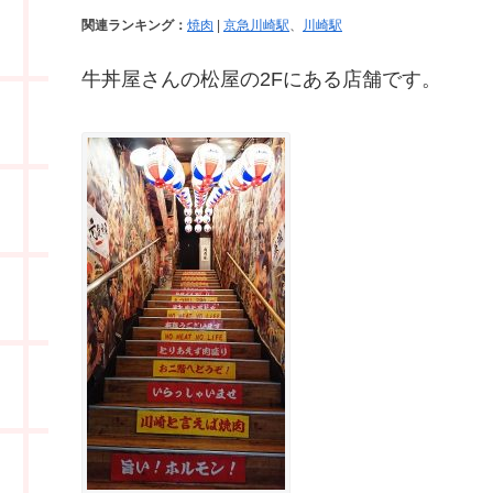
関連ランキング：
焼肉
|
京急川崎駅
、
川崎駅
牛丼屋さんの松屋の2Fにある店舗です。