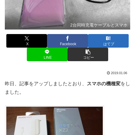
2台同時充電ケーブルとスマホ
X
Facebook
はてブ
LINE
コピー
2019.01.06
昨日、記事をアップしましたとおり、
スマホの機種変
をし
ました。