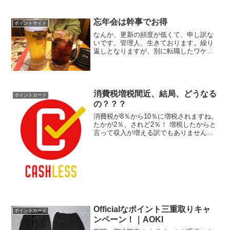
忘年会は幹事でお得
ポイントサイト
なんか、更新の頻度が低くて、申し訳な
いです。管理人、生きております。繰り
返しとなりますが、別に転職したワケで
はありません 少々仕事が忙しくて、なか
なか更新できずにおりました．．．っ
て、言い訳ですけど。仕事が忙しいと言
いつつ、実はプライベート...
消費税増税間近、結局、どうなる
ポイントカード
の？？？
消費税が8％から10％に増税されますね。
たかが2％、されど2％！ 増税したからと
言って収入が増える訳でもありません
し、どこかで何かを節約しないと！！
で、国としては景気悪化防止の対策とし
て軽減税率の導入と、キャッシュレスに
よる支払いに対してポ...
Officialなポイント三重取りキャ
ポイントカード
ンペーン！｜AOKI