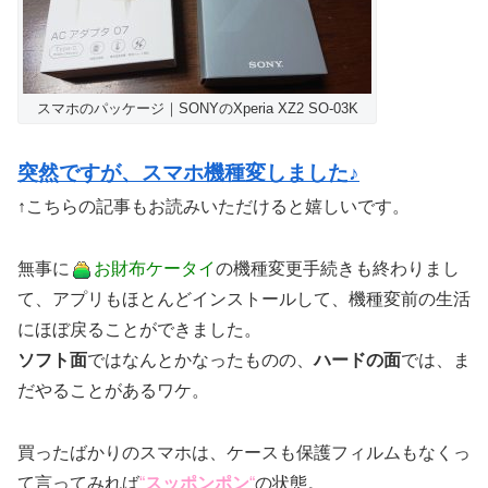
スマホのパッケージ｜SONYのXperia XZ2 SO-03K
突然ですが、スマホ機種変しました♪
↑こちらの記事もお読みいただけると嬉しいです。
無事に
お財布ケータイ
の機種変更手続きも終わりまし
て、アプリもほとんどインストールして、機種変前の生活
にほぼ戻ることができました。
ソフト面
ではなんとかなったものの、
ハードの面
では、ま
だやることがあるワケ。
買ったばかりのスマホは、ケースも保護フィルムもなくっ
て言ってみれば
“
スッポンポン
“
の状態。