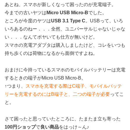
あとね、スマホが新しくなって困ったのが充電端子。
今までの古いヤツは
Micro USB Micro-B
でした。
ところが今度のヤツは
USB 3.1 Type C
。USBって、いろ
いろあるのねー．．．全然、ユニバーサルじゃないじゃな
い．．．なんてボヤいても仕方が無いけど。
スマホの充電アダプタは購入しましたけど、コレをいつも
持ち歩くのは荷物になるから面倒ですよね。
おまけに今持っているスマホのモバイルバッテリーは充電
するときの端子がMicro USB Micro-B。
↑つまり、
スマホを充電する際はC端子、モバイルバッテ
リーを充電するのにはB端子と、二つの端子が必要
ってこ
と。
さて困ったと思っていたところに、たまたま立ち寄った
100円ショップ
で
良い商品
をはっけ～ん♪