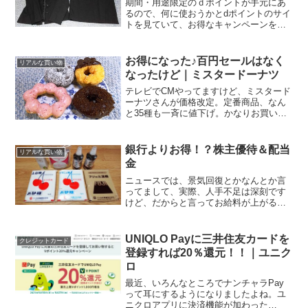
期間・用途限定のｄポイントが手元にあ
るので、何に使おうかとdポイントのサイ
トを見ていて、お得なキャンペーンを発
見！AOKIでdポイント3倍キャンペーン｜
d POINT CLUB↑スーツのAOKIで、dポイ
ントが通常の200円（税抜き）で1ポ...
お得になった♪百円セールはなく
リアルな買い物
なったけど｜ミスタードーナツ
テレビでCMやってますけど、ミスタード
ーナツさんが価格改定。定番商品、なん
と35種も一斉に値下げ。かなりお買い得
な価格になりました。どのくらいお得な
のか、旧価格と新価格（いずれも税込
み）、そしてその差額を一覧表にしてみ
銀行よりお得！？株主優待＆配当
リアルな買い物
ました。ドーナツ旧新差...
金
ニュースでは、景気回復とかなんとか言
ってまして、実際、人手不足は深刻です
けど、だからと言ってお給料が上がるワ
ケでもなく、イマイチ実感が沸きません
よね。何せ、史上希に見る低金利の今。
都市銀行の普通預金は標準金利
UNIQLO Payに三井住友カードを
クレジットカード
0.001％、定期預金でも1年...
登録すれば20％還元！！｜ユニク
ロ
最近、いろんなところでナンチャラPay
って耳にするようになりましたよね。ユ
ニクロアプリに決済機能が加わった