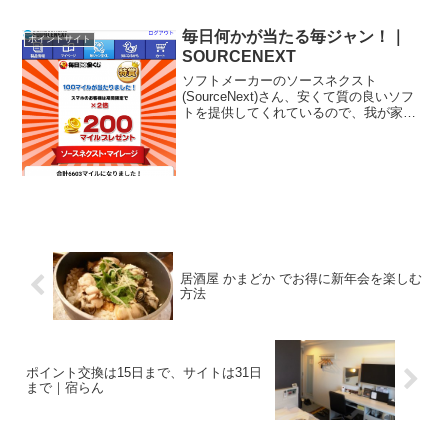
て、言い訳ですけど。仕事が忙しいと言
いつつ、実はプライベート...
毎日何かが当たる毎ジャン！｜
ポイントサイト
SOURCENEXT
ソフトメーカーのソースネクスト
(SourceNext)さん、安くて質の良いソフ
トを提供してくれているので、我が家は
長年の愛用者です。一番最初に購入した
ソフトは確か特打だったんじゃないか
と。特打ち以外にもいくつか、かなり長
いこと、使用している...
居酒屋 かまどか でお得に新年会を楽しむ
方法
ポイント交換は15日まで、サイトは31日
まで｜宿らん