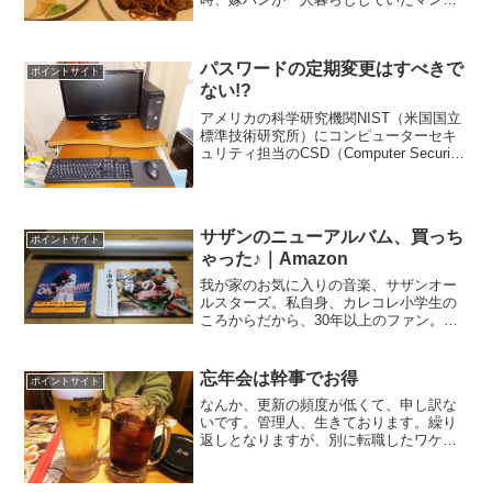
ョンの近くにアメニティ堺って言うホテ
ルがあって、そこの1Fにあったレストラ
ンが1,500円で食べ放題をやっていて、こ
パスワードの定期変更はすべきで
れがメチャク...
ポイントサイト
ない!?
アメリカの科学研究機関NIST（米国国立
標準技術研究所）にコンピューターセキ
ュリティ担当のCSD（Computer Security
Division）って言う部門があります。この
CSDが発行した文書に凄いことがかかれ
ています。デジタル認証...
サザンのニューアルバム、買っち
ポイントサイト
ゃった♪｜Amazon
我が家のお気に入りの音楽、サザンオー
ルスターズ。私自身、カレコレ小学生の
ころからだから、30年以上のファン。サ
ザンは40年ですからねー、日本のポップ
ミュージックを40年間、引っ張ってきて
くれたんですよね。そんなサザンオール
忘年会は幹事でお得
ポイントサイト
スターズのニューア...
なんか、更新の頻度が低くて、申し訳な
いです。管理人、生きております。繰り
返しとなりますが、別に転職したワケで
はありません 少々仕事が忙しくて、なか
なか更新できずにおりました．．．っ