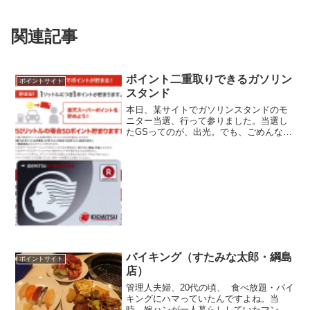
関連記事
ポイント二重取りできるガソリン
ポイントサイト
スタンド
本日、某サイトでガソリンスタンドのモ
ニター当選、行って参りました。当選し
たGSってのが、出光。でも、ごめんなさ
い、守秘義務があるので、場所であると
か、これ以上の詳細は言えません。出光
と言えば、Rポイントカードの加盟店、な
かなかRポイントカー...
バイキング（すたみな太郎・綱島
ポイントサイト
店）
管理人夫婦、20代の頃、 食べ放題・バイ
キングにハマっていたんですよね。当
時、嫁ハンが一人暮らししていたマンシ