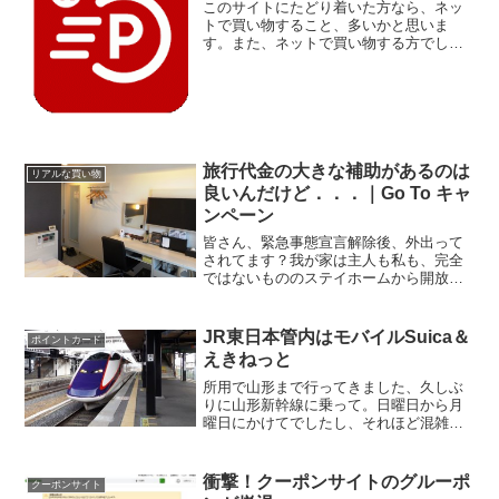
されてます？我が家は主人も私も、完全
ではないもののステイホームから開放さ
れつつあります。これがコロナ禍でなか
ったら喜んで行きますが．．．プライベ
ートでも仕事でも、都道府県をまたいで
JR東日本管内はモバイルSuica＆
ポイントカード
の移動、少しずつ発生して...
えきねっと
所用で山形まで行ってきました、久しぶ
りに山形新幹線に乗って。日曜日から月
曜日にかけてでしたし、それほど混雑も
ない時間帯だったので、当日に切符を購
入しても良いのですが、こう言うときに
活用したいのが、えきねっと と モバイル
衝撃！クーポンサイトのグルーポ
クーポンサイト
Suica。えきねっ...
ンが撤退．．．
自宅のメールを確認していましたとこ
ろ、衝撃的な一通が！クーポンサイトの
代表格、グルーポン撤退！メールの送信
元はグルーポン(GROUPON)。そう、クー
ポンサイトと言えばココ！というくらい
の代表格ですよね。平素は格別のご厚情
くまポンで釜玉うどん
アンケートサイト
を賜り、厚く御礼申...
アンケートサイトのinfoQでポイントが貯
まったのでGMOとくとくポイントに交
換。すると同じGMOグループの「くまポ
ン」でポイントが使えるんですよね。
で、お買い物お取り寄せ前回は油そばで
したけど、今月は釜玉うどん。なんとな