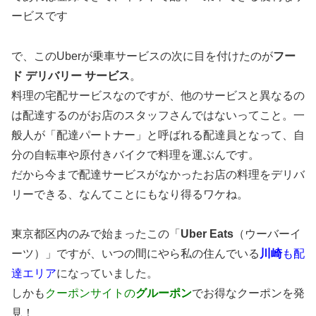
ービスです
で、このUberが乗車サービスの次に目を付けたのが
フー
ド デリバリー サービス
。
料理の宅配サービスなのですが、他のサービスと異なるの
は配達するのがお店のスタッフさんではないってこと。一
般人が「配達パートナー」と呼ばれる配達員となって、自
分の自転車や原付きバイクで料理を運ぶんです。
だから今まで配達サービスがなかったお店の料理をデリバ
リーできる、なんてことにもなり得るワケね。
東京都区内のみで始まったこの「
Uber Eats
（ウーバーイ
ーツ）」ですが、いつの間にやら私の住んでいる
川崎
も配
達エリア
になっていました。
しかも
クーポンサイトの
グルーポン
でお得なクーポンを発
見！