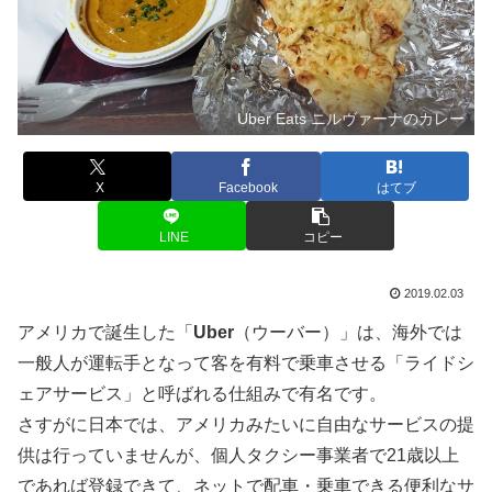
Uber Eats ニルヴァーナのカレー
X
Facebook
はてブ
LINE
コピー
2019.02.03
アメリカで誕生した「
Uber
（ウーバー）」は、海外では
一般人が運転手となって客を有料で乗車させる「ライドシ
ェアサービス」と呼ばれる仕組みで有名です。
さすがに日本では、アメリカみたいに自由なサービスの提
供は行っていませんが、個人タクシー事業者で21歳以上
であれば登録できて、ネットで配車・乗車できる便利なサ