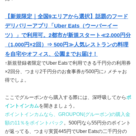
【新規限定｜全国9エリアから選択】話題のフード
デリバリーアプリ「Uber Eats（ウーバーイー
ツ）」で利用可。2都市が新規スタート≪2,000円分
（1,000円×2回）⇒ 500円≫人気レストランの料理
を自宅やオフィス、公園までお届け！
↑新規登録者限定でUber Eatsで利用できる千円分の利用券
×2回分、つまり2千円分のお食事券が500円に♪ メチャお
得でしょ。
ここでグルーポンから購入する際には、深呼吸してから
ポ
イントインカム
を開きましょう。
ポイントインカムなら、GROUPON(グルーポン)の購入金
額の11％をポイントバック
。500円なら55円分のポイント
が返ってる、つまり実質445円でUber Eatsの二千円分の