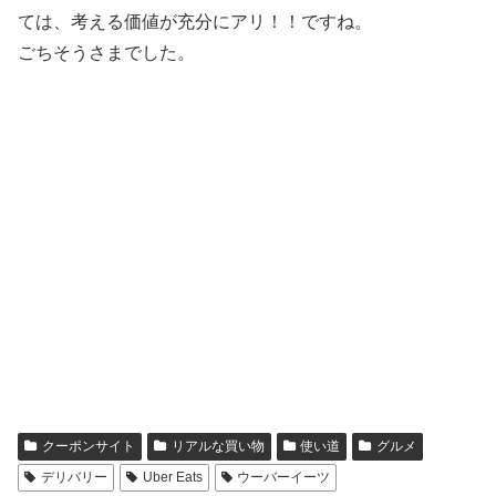
ては、考える価値が充分にアリ！！ですね。
ごちそうさまでした。
クーポンサイト
リアルな買い物
使い道
グルメ
デリバリー
Uber Eats
ウーバーイーツ
シェアする
X
Facebook
はてブ
LINE
コピー
ともこをフォローする