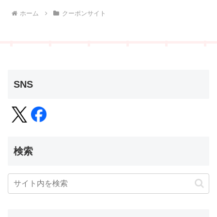
検索
ポイ活するなら、この本♪
・
ポイント生活完全攻略ガイド: 得得マネー３倍術 Kindle版
・
ポイント生活２徹底攻略ガイド: 得得マネー３倍術 ポイント生
活完全攻略ガイド Kindle版
・
キャッシュレスの賢い選択 ポイント生活 Kindle版