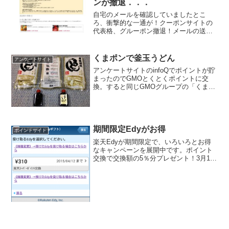
んと、おうどん9食...
期間限定Edyがお得
ポイントサイト
楽天Edyが期間限定で、いろいろとお得
なキャンペーンを展開中です。ポイント
交換で交換額の5％分プレゼント！3月13
日(金)10:00 から 2015年3月20日(金)9:59
までの間にエントリーの上、楽天スーパ
ーポイントからEdy（おサイ...
ついに、QBハウスが値上げ．．．
モニター完了すればするほどお得♪100万
ポイント山分け｜ファンくる