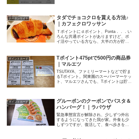
タダでチョコクロを貰える方法♪
クーポンサイト
｜カフェクロワッサン
Ｔポイントにｄポイント、Ponta．．．い
ろんな共通ポイントがありますけど、ポ
イ活やっている方なら、大半の方が貯め
てるであろうポイントが「楽天ポイン
ト」。広告をタップするだけで簡単にポ
イントGet楽天ポイントを貯めている方な
Tポイント475ptで500円の商品券
ポイントカード
ら、入れておくべ...
｜マルエツ
TSUTAYA、ファミリーマートなどで貯ま
るTポイント。関東圏のスーパーマーケッ
ト、マルエツさんでも、Tポイントは貯ま
る＆使えます。そんなマルエツさんで
時々やってくれるのが、このお得なキャ
ンペーン。マルエツ｜毎月恒例 475ポイ
グルーポンのクーポンでパスタ＆
ント交換企画...
ポイントカード
ハンバーグ！｜ラパウザ
緊急事態宣言が解除され、少しずつ外出
するようになってきた我が家。外食も少
しずつですが、復活して、食べ歩きを再
開！お得なクーポンサイト、Groupon新
しいお店を開拓したり、ステイホーム前