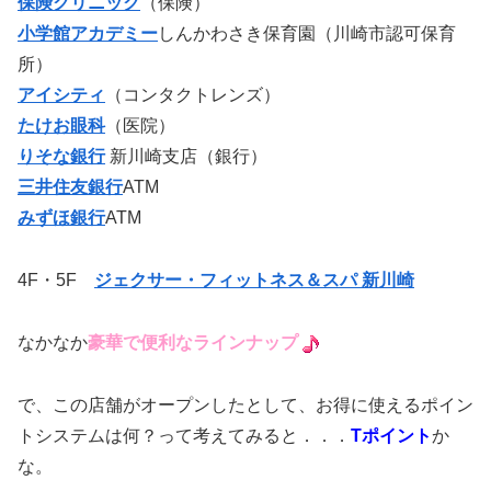
保険クリニック
（保険）
小学館アカデミー
しんかわさき保育園（川崎市認可保育
所）
アイシティ
（コンタクトレンズ）
たけお眼科
（医院）
りそな銀行
新川崎支店（銀行）
三井住友銀行
ATM
みずほ銀行
ATM
4F・5F
ジェクサー・フィットネス＆スパ 新川崎
なかなか
豪華で便利なラインナップ
で、この店舗がオープンしたとして、お得に使えるポイン
トシステムは何？って考えてみると．．．
Tポイント
か
な。