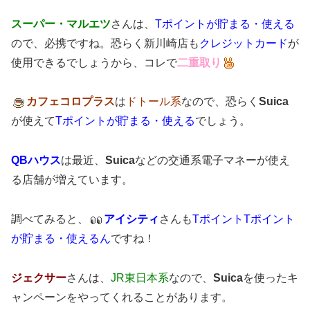
スーパー・マルエツ
さんは、
Tポイントが貯まる・使える
ので、必携ですね。恐らく新川崎店も
クレジットカード
が
使用できるでしょうから、コレで
二重取り
カフェコロプラス
は
ドトール系
なので、恐らく
Suica
が使えて
Tポイントが貯まる・使える
でしょう。
QBハウス
は最近、
Suica
などの交通系電子マネーが使え
る店舗が増えています。
調べてみると、
アイシティ
さんも
TポイントTポイント
が貯まる・使えるん
ですね！
ジェクサー
さんは、
JR東日本系
なので、
Suica
を使ったキ
ャンペーンをやってくれることがあります。