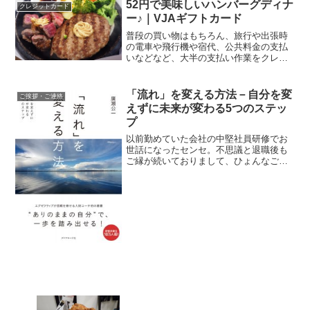
に行っていたお店を再訪して懐かしんだ
52円で美味しいハンバーグディナ
クレジットカード
りしていますが、こ...
ー♪｜VJAギフトカード
普段の買い物はもちろん、旅行や出張時
の電車や飛行機や宿代、公共料金の支払
いなどなど、大半の支払い作業をクレジ
ットカードで済ませている私。それなり
にクレカのポイントが貯まっていきま
す。実は汎用性が高い、VJAギフトカー
「流れ」を変える方法－自分を変
ご挨拶・ご連絡
ドポイントの交換先として...
えずに未来が変わる5つのステッ
プ
以前勤めていた会社の中堅社員研修でお
世話になったセンセ。不思議と退職後も
ご縁が続いておりまして、ひょんなご縁
で先生が発行されている メールマガジン
の配信作業、一部をお手伝いさせて頂い
ております。↑残念ながら！？ゴーストラ
イターではなく、メ...