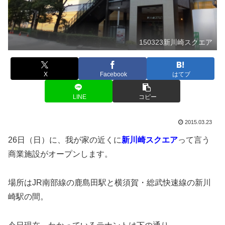
150323新川崎スクエア
X
Facebook
はてブ
LINE
コピー
2015.03.23
26日（日）に、我が家の近くに
新川崎スクエア
って言う
商業施設がオープンします。
場所はJR南部線の鹿島田駅と横須賀・総武快速線の新川
崎駅の間。