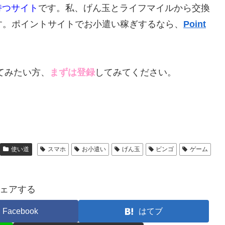
持つサイト
です。私、げん玉とライフマイルから交換
す。ポイントサイトでお小遣い稼ぎするなら、
Point
てみたい方、
まずは登録
してみてください。
使い道
スマホ
お小遣い
げん玉
ビンゴ
ゲーム
ェアする
Facebook
はてブ