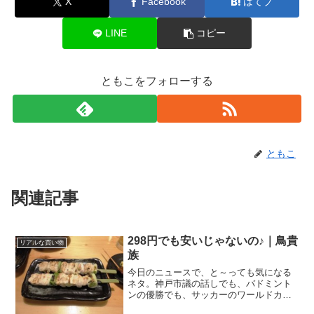
X
Facebook
はてブ
LINE
コピー
ともこをフォローする
ともこ
関連記事
298円でも安いじゃないの♪｜鳥貴
リアルな買い物
族
今日のニュースで、と～っても気になる
ネタ。神戸市議の話しでも、バドミント
ンの優勝でも、サッカーのワールドカッ
プ予選の話でもなくて．．．鳥貴族の価