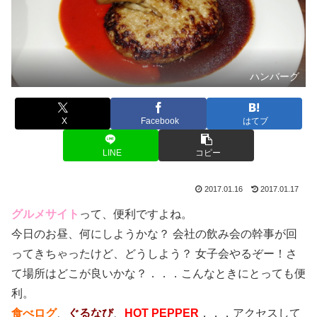
ハンバーグ
X
Facebook
はてブ
LINE
コピー
2017.01.16
2017.01.17
グルメサイト
って、便利ですよね。
今日のお昼、何にしようかな？ 会社の飲み会の幹事が回
ってきちゃったけど、どうしよう？ 女子会やるぞー！さ
て場所はどこが良いかな？．．．こんなときにとっても便
利。
食べログ
、
ぐるなび
、
HOT PEPPER
．．．アクセスして