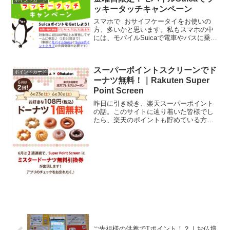
ポイントカード
害に対する「備え」、み...
ッキータッチキャンペーン
スマホで おサイフケータイをお使いの
方、多いかと思います。私もスマホの中
には、モバイルSuicaで電車やバスに乗っ
ているのはもちろんですが、他にも楽天
Edy、nanacoもスマホに登録していま
す。そんなスマホでおサイフケータイ機
スーパーポイントスクリーンでド
能を使って...
ポイントカード
ーナツ無料！｜Rakuten Super
Point Screen
昨日に引き続き、楽天スーパーポイント
の話。このサイトに辿り着いた皆様でし
たら、楽天のポイントも貯めている方も
少なくないでしょう。とすると、今この
ページをご覧になっている、ほとんどの
方が楽天のアカウントはお持ちなのでは
ないかと想像しています。...
ご先祖様の供養でTポイント！？｜お仏壇