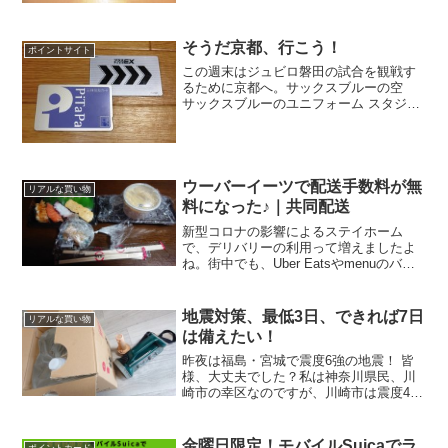
格改定。価格改定に関するお知らせいつ
も鳥貴族をご利用いただき、誠にありが
とうございます。 この度...
そうだ京都、行こう！
ポイントサイト
この週末はジュビロ磐田の試合を観戦す
るために京都へ。サックスブルーの空
サックスブルーのユニフォーム スタジア
ムグルメ 遠征したときのお土産．．．
These are a few of my favorite thing♪今週
末は西京極で京...
ウーバーイーツで配送手数料が無
リアルな買い物
料になった♪｜共同配送
新型コロナの影響によるステイホーム
で、デリバリーの利用って増えましたよ
ね。街中でも、Uber Eatsやmenuのバッ
グを背中に背負ってバイクや自転車に乗
っている配達員さん、よくみかけます。
うーん、一人分をつくるのは面倒だし、
地震対策、最低3日、できれば7日
リアルな買い物
テイクアウトを...
は備えたい！
昨夜は福島・宮城で震度6強の地震！ 皆
様、大丈夫でした？私は神奈川県民、川
崎市の幸区なのですが、川崎市は震度4と
のことで、しばらくぶりの大きな揺れ
で、私、少し慌ててしまいました。備え
あれば患いなし地震や台風などの自然災
金曜日限定！モバイルSuicaでラ