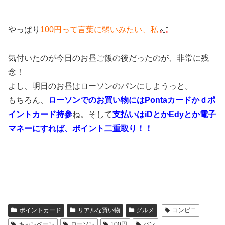
やっぱり
100円って言葉に弱いみたい、私
気付いたのが今日のお昼ご飯の後だったのが、非常に残
念！
よし、明日のお昼はローソンのパンにしようっと。
もちろん、
ローソンでのお買い物にはPontaカードかｄポ
イントカード持参
ね。そして
支払いはiDとかEdyとか電子
マネーにすれば、ポイント二重取り！！
ポイントカード
リアルな買い物
グルメ
コンビニ
キャンペーン
ローソン
100円
パン