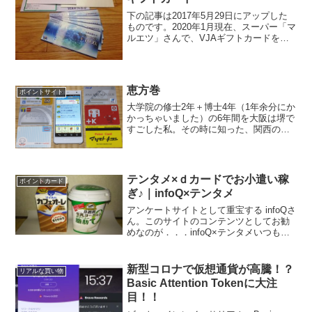
下の記事は2017年5月29日にアップした
ものです。2020年1月現在、スーパー「マ
ルエツ」さんで、VJAギフトカードを支
払いに使用することはできません。VJA
ギフトカードが使えなくなってしまいま
した．．．｜マルエツ↑詳しくは、こちら
をクリ...
恵方巻
ポイントサイト
大学院の修士2年＋博士4年（1年余分にか
かっちゃいました）の6年間を大阪は堺で
すごした私。その時に知った、関西の恵
方巻って言う風習。最近は関東で
も．．．って言うか、全国でお目にかか
れるようになってきました。チョイト復
習してみますと、恵方巻っ...
テンタメ×ｄカードでお小遣い稼
ポイントカード
ぎ♪｜infoQ×テンタメ
アンケートサイトとして重宝する infoQさ
ん。このサイトのコンテンツとしてお勧
めなのが．．．infoQ×テンタメいつもの
お店でお買い物して、アンケートに答え
るだけで半額なり全額のポイントGet、お
得なサイトです。もちろん、なんでもか
新型コロナで仮想通貨が高騰！？
リアルな買い物
んでも...
Basic Attention Tokenに大注
目！！