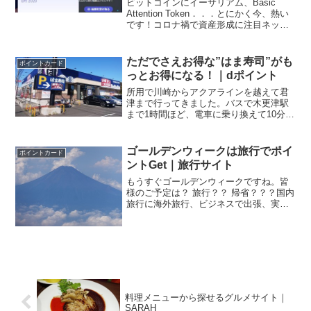
ビットコインにイーサリアム、Basic
Attention Token．．．とにかく今、熱い
です！コロナ禍で資産形成に注目ネット
サーフィンしていまして、こんなニュー
スが出ていました。副業解禁やコロナ禍
をきっかけに68%が資産形成に関心、本
ただでさえお得な”はま寿司”がも
ポイントカード
業...
っとお得になる！｜dポイント
所用で川崎からアクアラインを越えて君
津まで行ってきました。バスで木更津駅
まで1時間ほど、電車に乗り換えて10分ほ
どと、予想以上に近いことに改めてビッ
クリ。1皿100円、平日は90円の回転寿司
付いたのはお昼前でしたので、腹ごしら
ゴールデンウィークは旅行でポイ
ポイントカード
え。駅前を少し...
ントGet｜旅行サイト
もうすぐゴールデンウィークですね。皆
様のご予定は？ 旅行？？ 帰省？？？国内
旅行に海外旅行、ビジネスで出張、実家
に帰省．．．なんだかんだで年に数回は
遠出のおでかけが発生する我が家です。
もちろん緑の窓口に行けば新幹線の切符
は買えますし、空港で...
料理メニューから探せるグルメサイト｜
SARAH