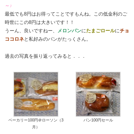
～♪
最低でも8円はお得ってことですもんね。この低金利のご
時世にこの8円は大きいです！！
うーん、良いですねー、
メロンパン
に
たまごロール
に
チョ
ココロネ
と私好みのパンがたっくさん。
過去の写真を振り返ってみると．．．
ベーカリー100円＠ローソン（3
パン100円セール
月）