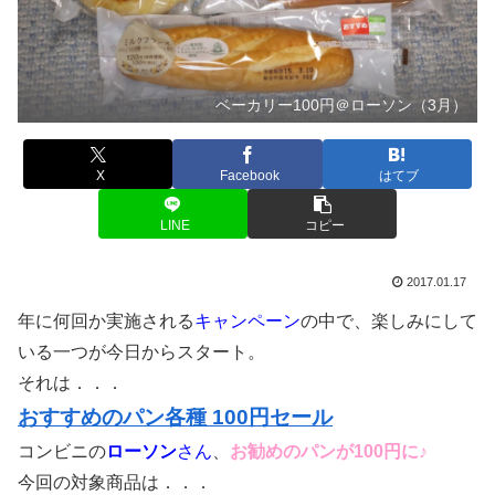
ベーカリー100円＠ローソン（3月）
X
Facebook
はてブ
LINE
コピー
2017.01.17
年に何回か実施される
キャンペーン
の中で、楽しみにして
いる一つが今日からスタート。
それは．．．
おすすめのパン各種 100円セール
コンビニの
ローソン
さん
、
お勧めのパンが100円に♪
今回の対象商品は．．．