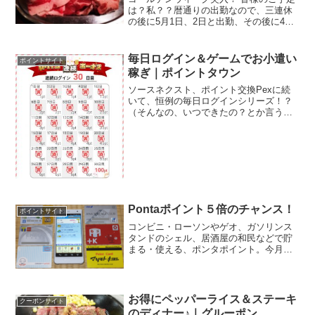
は？私？？暦通りの出勤なので、三連休
の後に5月1日、2日と出勤、その後に4連
休。いろいろとあって、1日と2日は休暇
を取れずに、ちょっと悶々．．．連休の
間に、近場で日帰りの小旅行くらいした
毎日ログイン＆ゲームでお小遣い
ポイントサイト
いなー、なんて考...
稼ぎ｜ポイントタウン
ソースネクスト、ポイント交換Pexに続
いて、恒例の毎日ログインシリーズ！？
（そんなの、いつできたの？とか言うツ
ッコミはなしネ）ポイントサイトのポイ
ントタウン、こちらはスマホのアプリを
インストールしておくと、メチャお得♪ロ
グインする度にポイン...
Pontaポイント５倍のチャンス！
ポイントサイト
コンビニ・ローソンやゲオ、ガソリンス
タンドのシェル、居酒屋の和民などで貯
まる・使える、ポンタポイント。今月中
旬から、お得なキャンペーンが始まりま
す。ローソンお買い上げポイント5倍キャ
ンペーン買ったその日に、１回あたりの
お買上げ100円（税抜...
お得にペッパーライス＆ステーキ
クーポンサイト
のディナー♪｜グルーポン