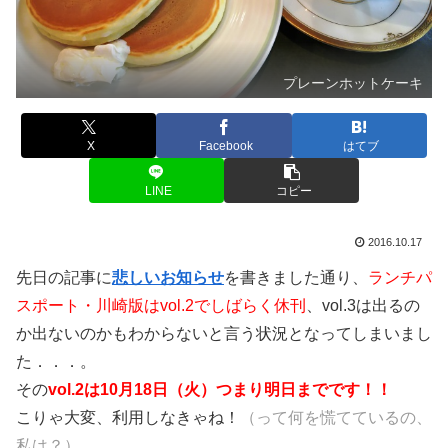
プレーンホットケーキ
X
Facebook
はてブ
LINE
コピー
2016.10.17
先日の記事に
悲しいお知らせ
を書きました通り、
ランチパ
スポート・川崎版はvol.2でしばらく休刊
、vol.3は出るの
か出ないのかもわからないと言う状況となってしまいまし
た．．．。
その
vol.2は10月18日（火）つまり明日までです！！
こりゃ大変、利用しなきゃね！
（って何を慌てているの、
私は？）