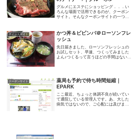
グルメにエステにショッピング．．．い
ろんな場面で活用できるのが、クーポン
サイト。そんなクーポンサイトの一つ、
グルーポンを見ていたら、お得なクーポ
ンを発見♪ 【最大46％OFF】「ペッパー
ランチ」「92's-クニズ-」など全国141店
かつ丼＆ビビンバ＠ローソンフレ
ポイントサイト
舗で使え...
ッシュ
先日届きました、ローソンフレッシュの
お試しセット、早速、つくってみました
よん♪つくるって言うほどの手間はないの
ですが．．．かつ丼は既に揚げてくれて
います。タマネギなどの野菜も既にカッ
ト済みの状態で梱包されてきます。あ、
お味噌汁はセットにはつ...
薬局も予約で待ち時間短縮｜
クーポンサイト
EPARK
ここ最近、ちょっと体調不良が続いてい
て通院している管理人です。あ、大した
病気ではないので、ご心配には及びませ
んので。お医者さんと薬局、月に数回行
くことになるワケですが、薬局に行きそ
びれてしまい、気付いたら日曜日。土曜
日にやっている薬局は結構...