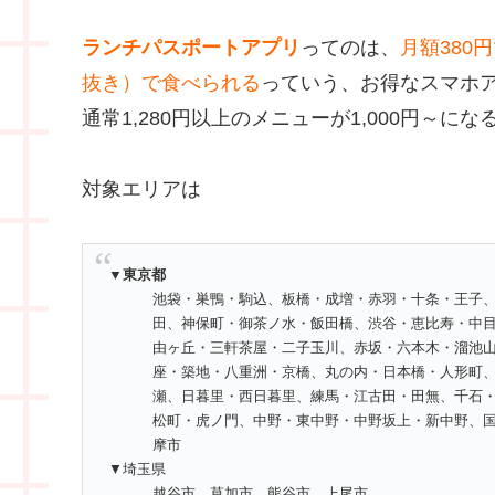
ランチパスポートアプリ
ってのは、
月額380
抜き）で食べられる
っていう、お得なスマホ
通常1,280円以上のメニューが1,000円～
対象エリアは
▼東京都
池袋・巣鴨・駒込、板橋・成増・赤羽・十条・王子
田、神保町・御茶ノ水・飯田橋、渋谷・恵比寿・中
由ヶ丘・三軒茶屋・二子玉川、赤坂・六本木・溜池
座・築地・八重洲・京橋、丸の内・日本橋・人形町
瀬、日暮里・西日暮里、練馬・江古田・田無、千石
松町・虎ノ門、中野・東中野・中野坂上・新中野、
摩市
▼埼玉県
越谷市、草加市、熊谷市、上尾市