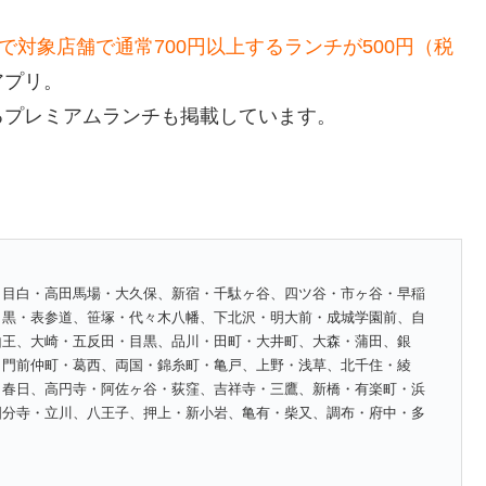
円で対象店舗で通常700円以上するランチが500円（税
アプリ。
になるプレミアムランチも掲載しています。
、目白・高田馬場・大久保、新宿・千駄ヶ谷、四ツ谷・市ヶ谷・早稲
目黒・表参道、笹塚・代々木八幡、下北沢・明大前・成城学園前、自
山王、大崎・五反田・目黒、品川・田町・大井町、大森・蒲田、銀
、門前仲町・葛西、両国・錦糸町・亀戸、上野・浅草、北千住・綾
・春日、高円寺・阿佐ヶ谷・荻窪、吉祥寺・三鷹、新橋・有楽町・浜
国分寺・立川、八王子、押上・新小岩、亀有・柴又、調布・府中・多