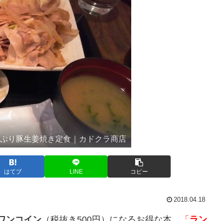
っぷり豚生姜焼き定食｜カドクラ商店
はてブ
LINE
コピー
2018.04.18
ワンコイン
（税抜き500円）になるお得な本、
「
ラン