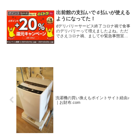
感染者が急増中、こうなると外出はちょ
っと控えたくなりますよね。外食が減る
分、増えるのはデリバリー。我が家もコ
出前館の支払いでｄ払いが使える
ポイントカード
ロナ前と比べると、明ら...
ようになってた！
dデリバリーサービス終了コロナ禍で食事
のデリバリーって増えましたよね。ただ
でさえコロナ禍、ましてや緊急事態宣言
やらまん延防止等重点措置やら発出して
いる区域に住んでいる・働いていると、
外食って、ちょっと後ろめたさがありま
すよね。私は自宅が神奈...
洗濯機の買い換えもポイントサイト経由♪
｜お財布.com