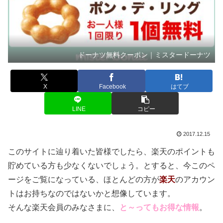
ドーナツ無料クーポン｜ミスタードーナツ
X
Facebook
はてブ
LINE
コピー
2017.12.15
このサイトに辿り着いた皆様でしたら、楽天のポイントも
貯めている方も少なくないでしょう。とすると、今このペ
ージをご覧になっている、ほとんどの方が
楽天
のアカウン
トはお持ちなのではないかと想像しています。
そんな楽天会員のみなさまに、
と～ってもお得な情報
。