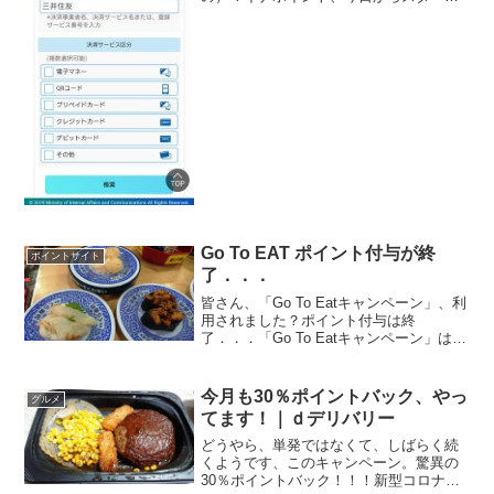
です♪クレジットカードや電子マネーの使
用やチャージで、一人当たり最大で5,000
円分のポイントが還元される、お得な事
業です♪舘ひろし...
Go To EAT ポイント付与が終
ポイントサイト
了．．．
皆さん、「Go To Eatキャンペーン」、利
用されました？ポイント付与は終
了．．．「Go To Eatキャンペーン」は、
オンライン予約によるポイント付与と、
プレミアム付き食事券の大きな日本の柱
からできています。 オンライン予約によ
今月も30％ポイントバック、やっ
グルメ
るポイン...
てます！｜ｄデリバリー
どうやら、単発ではなくて、しばらく続
くようです、このキャンペーン。驚異の
30％ポイントバック！！！新型コロナの