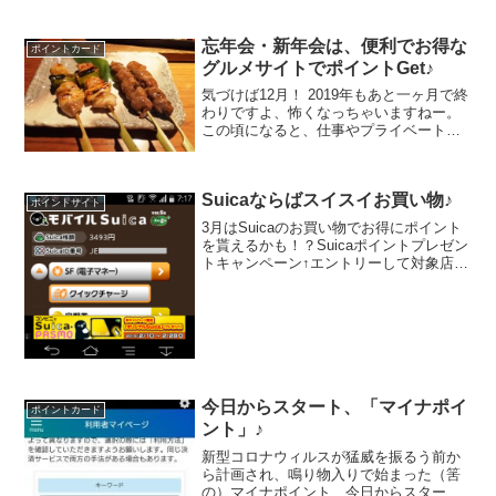
忘年会・新年会は、便利でお得な
ポイントカード
グルメサイトでポイントGet♪
気づけば12月！ 2019年もあと一ヶ月で終
わりですよ、怖くなっちゃいますねー。
この頃になると、仕事やプライベートで
出て来るのが、「忘年会」「新年会」っ
てことば。グルメサイトなら即予約＆ポ
イントGet♪今年は我こそは幹事！と意気
Suicaならばスイスイお買い物♪
込む方もいる...
ポイントサイト
3月はSuicaのお買い物でお得にポイント
を貰えるかも！？Suicaポイントプレゼン
トキャンペーン↑エントリーして対象店舗
でSuicaを使って、合計500円（税込）以
上の買い物をされた方の中から抽選で
10,000名様に1,000Suicaポ...
今日からスタート、「マイナポイ
ポイントカード
ント」♪
新型コロナウィルスが猛威を振るう前か
ら計画され、鳴り物入りで始まった（筈
の）マイナポイント、今日からスタート