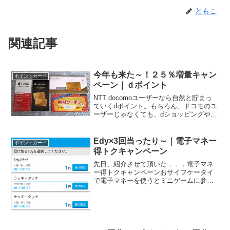
ともこ
関連記事
今年も来た～！２５％増量キャン
ポイントカード
ペーン｜ｄポイント
NTT docomoユーザーなら自然と貯まっ
ていくdポイント。もちろん、ドコモのユ
ーザーじゃなくても、dショッピングやd
ブック、dデリバリーなどのｄマーケット
を利用すると貯まる・使える便利なポイ
ント。そして今では、ローソン、マクド
Edy×3回当ったり～｜電子マネー
ポイントカード
ナルド、マ...
得トクキャンペーン
先日、紹介させて頂いた．．．電子マネ
ー得トクキャンペーンおサイフケータイ
で電子マネーを使うとミニゲームに参加
することができ、当選すると各種電子マ
ネーに交換可能なポイント(1ポイント～
1,000ポイント）を獲得することができま
す。もともと、ラ...