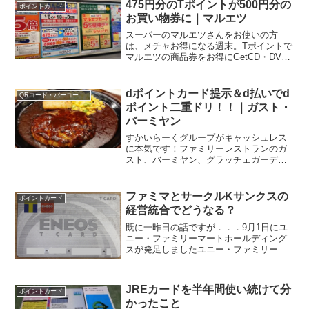
475円分のTポイントが500円分の
ポイントカード
お買い物券に｜マルエツ
スーパーのマルエツさんをお使いの方
は、メチャお得になる週末。Tポイントで
マルエツの商品券をお得にGetCD・DVD
レンタルのTSUTAYA、コンビニのファミ
リーマート、ガソリンスタンドのENEOS
など、街中の様々な場所で貯まるTポイン
dポイントカード提示＆d払いでd
QRコード・バーコード決済
ト。関...
ポイント二重ドリ！！｜ガスト・
バーミヤン
すかいらーくグループがキャッシュレス
に本気です！ファミリーレストランのガ
スト、バーミヤン、グラッチェガーデン
ズ、藍屋、．．．などなど、多種多様な
飲食店を展開している、すかいらーくグ
ループ。数年前からキャッシュレス決済
ファミマとサークルKサンクスの
ポイントカード
への対応に力を入れはじめ...
経営統合でどうなる？
既に一昨日の話ですが．．．9月1日にユ
ニー・ファミリーマートホールディング
スが発足しましたユニー・ファミリーマ
ートホールディングス↑新会社のホームペ
ージもできていますね。ユニーと言え
ば、サークルKサンクスを展開しているグ
JREカードを半年間使い続けて分
ポイントカード
ループでしたので、フ...
かったこと