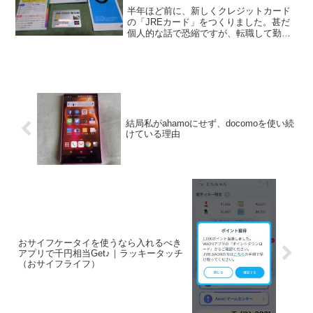
半年ほど前に、新しくクレジットカード
の「JREカード」をつくりました。甚だ
個人的な話で恐縮ですが、転職して勤務
地が変わりまして、JRで通勤することに
なったのがきっかけでした。JR系施設を
使うとバンバン貯まる！正直なところ、
初年度は年会費無料...
結局私がahamoにせず、docomoを使い続
けている理由
おサイフケータイを使うなら入れるべき
アプリで千円相当Get♪｜ラッキータッチ
（おサイフライフ）