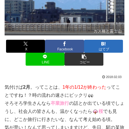
ガス橋と富士山
X
Facebook
はてブ
LINE
コピー
2018.02.03
気付けば
2月
。ってことは、
1年の1/12が終わった
ってこ
とですね！？時の流れの速さにビックリ
そろそろ学生さんなら
卒業旅行
の話とか出ている頃でしょ
うし、社会人の皆さんも、温かくなったら
桜
でも見
に、どこか旅行に行きたいな、なんて考え始める頃。
気が早い！なんて思ってしまいますけど、先日、駅の某旅