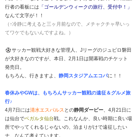
行者の看板には
「ゴールデンウィークの旅行、受付中！」
なんて文字が！！
（↑冷静に考えると三ヶ月前なので、メチャクチャ早いっ
てワケでもないんですよね。）
サッカー観戦大好きな管理人、Jリーグのジュビロ磐田
が大好きなのですが、本日、2月1日は開幕戦のチケット
発売日。
もちろん、行きますよ、
静岡スタジアムエコパ
に！！
春休みやGWは、もちろんサッカー観戦の遠征＆グルメ旅
行♪
4月7日には
清水エスパルス
との
静岡ダービー
、4月21日に
は仙台で
ベガルタ仙台
戦。これなんか、良い時期に良い場
所でやってくれるじゃないの、泊まりがけで遠征したい
ナ、なんて考えています。