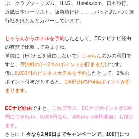
ぶ、クラブツーリズム、H.I.S.、Hotels.com、日本旅行、
近畿日本ツーリスト、阪急旅行社．．．パッと思いつく旅
行社をほとんどカバーしています。
じゃらんからホテルを予約
したとして、ECナビナビ経由
の有無で比較してみますね。
単純に（ECナビを経由しないで）
じゃらん
のみの利用で
すと、
宿泊料の1～2％のポイントが貯まるだけ
です。
仮に
8,000円のビジネスホテルを予約
したとして、2％の
ポイント付与だとすると、
160円分のPontaポイントが貯
まります
。
ECナビ
経由
ですと、
これプラス、ECナビポイントが100
円につき6pts、8,000円なら、480pts（48円相当）も頂け
ます
。
さらに！
今なら2月9日までキャンペーンで、100円につ