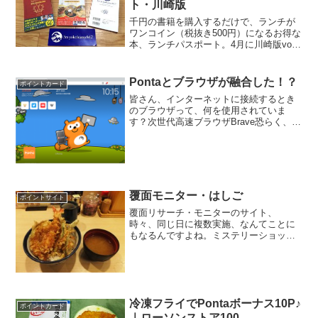
ト・川崎版
千円の書籍を購入するだけで、ランチが
ワンコイン（税抜き500円）になるお得な
本、ランチパスポート。4月に川崎版vol.1
が出て、7月にvol.2が発売されました。有
効期限は三ヶ月。ってことは、そろそろ
vol.3が出るのかな？と思い、ランチパ...
Pontaとブラウザが融合した！？
ポイントカード
皆さん、インターネットに接続するとき
のブラウザって、何を使用されていま
す？次世代高速ブラウザBrave恐らく、
PCでWindowsをお使いの方、スマホで
Androidをお使いの方は、大半がGoogle
Chromeをお使いなんじゃないかと想...
覆面モニター・はしご
ポイントサイト
覆面リサーチ・モニターのサイト、
時々、同じ日に複数実施、なんてことに
もなるんですよね。ミステリーショッピ
ングリサーチ(MS-R)は、システム上、同
じ日に複数案件を行うことはできませ
ん。でも、MS-Rとファンくるとか、他の
サイトとか、他のサイ...
冷凍フライでPontaボーナス10P♪
ポイントカード
｜ローソンストア100