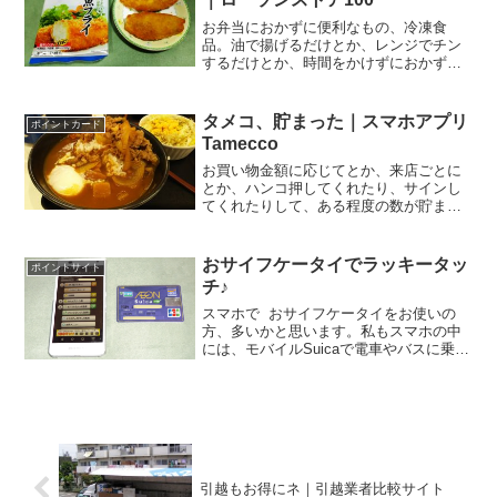
お弁当におかずに便利なもの、冷凍食
品。油で揚げるだけとか、レンジでチン
するだけとか、時間をかけずにおかずを
一品つくれるので、とっても便利。忙し
いときに、夕食のおかずにもう一品加え
たいとか言うときに重宝しています（手
タメコ、貯まった｜スマホアプリ
ポイントカード
抜き？？）今日もそんな感じ...
Tamecco
お買い物金額に応じてとか、来店ごとに
とか、ハンコ押してくれたり、サインし
てくれたりして、ある程度の数が貯まる
と、お買い物券や商品と交換してくれる
のがスタンプカード。皆さんも一枚は何
かしらのカードをお持ちではないかと思
おサイフケータイでラッキータッ
ポイントサイト
います。でも持ち歩くのが...
チ♪
スマホで おサイフケータイをお使いの
方、多いかと思います。私もスマホの中
には、モバイルSuicaで電車やバスに乗っ
ているのはもちろんですが、他にも楽天
Edy、nanacoもスマホに登録していま
す。あと、楽天スーパーポイントのアプ
リも入れて...
引越もお得にネ｜引越業者比較サイト