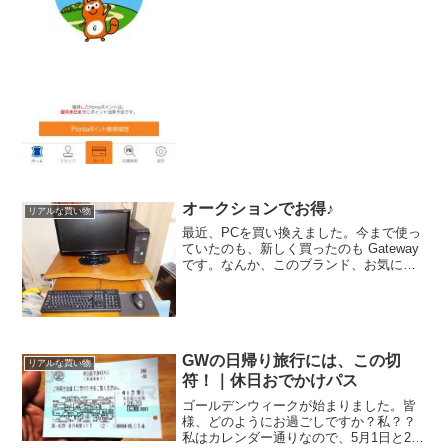
まる・使えるので便利ですよね。この
Pontaを管理するのに便利なのが
LAWSONア...
オークションでお得♪
リアルな買い物
最近、PCを買い換えました。今まで使っ
ていたのも、新しく買ったのも Gateway
です。なんか、このブランド、お気に入
りなんですよね。モーモー・デザインが
素敵なのと、余分なソフトが入っていな
いので、使い勝手が良いんです。古いPC
はどうしよ...
GWの日帰り旅行には、この切
リアルな買い物
符！｜休日おでかけパス
ゴールデンウィークが始まりました。皆
様、どのようにお過ごしですか？私？？
私はカレンダー通りなので、5月1日と2日