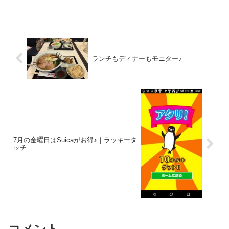
は出勤なんです。ま、それでも、4月28日
～30日の3連休、そして5月3日から6日ま
で5連休！！！！楽しみ、タノシミ♪ちょ
っとした...
ランチもディナーもモニター♪
7月の金曜日はSuicaがお得♪｜ラッキータ
ッチ