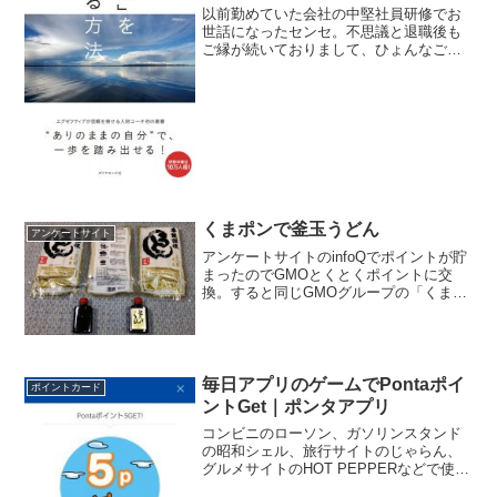
以前勤めていた会社の中堅社員研修でお
世話になったセンセ。不思議と退職後も
ご縁が続いておりまして、ひょんなご縁
で先生が発行されている メールマガジン
の配信作業、一部をお手伝いさせて頂い
ております。↑残念ながら！？ゴーストラ
イターではなく、メ...
くまポンで釜玉うどん
アンケートサイト
アンケートサイトのinfoQでポイントが貯
まったのでGMOとくとくポイントに交
換。すると同じGMOグループの「くまポ
ン」でポイントが使えるんですよね。
で、お買い物お取り寄せ前回は油そばで
したけど、今月は釜玉うどん。なんとな
んと、おうどん9食...
毎日アプリのゲームでPontaポイ
ポイントカード
ントGet｜ポンタアプリ
コンビニのローソン、ガソリンスタンド
の昭和シェル、旅行サイトのじゃらん、
グルメサイトのHOT PEPPERなどで使え
るPontaポイント、街中でもネットでも貯