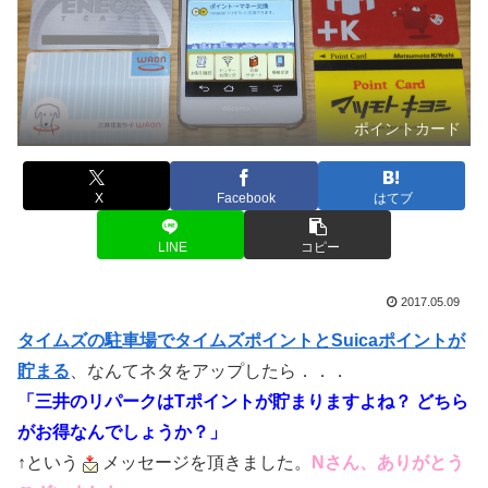
ポイントカード
X
Facebook
はてブ
LINE
コピー
2017.05.09
タイムズの駐車場でタイムズポイントとSuicaポイントが
貯まる
、なんてネタをアップしたら．．．
「三井のリパークはTポイントが貯まりますよね？ どちら
がお得なんでしょうか？」
↑という
メッセージを頂きました。
Nさん、ありがとう