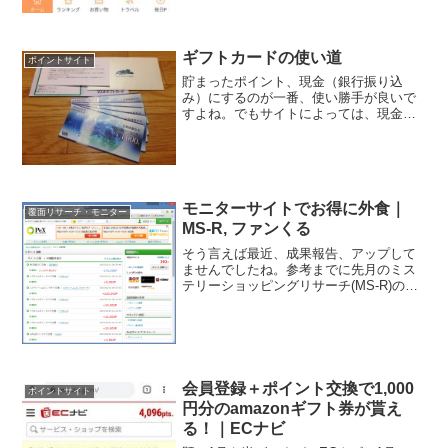
ギフトカードの使い道
ポイントサイト
貯まったポイント、現金（銀行振り込
み）にするのが一番、使い勝手が良いで
すよね。でもサイトによっては、現金に
両替できなかったり、手数料が高かった
り．．．なんてこと、よくある話です。
また、現金以外への両替の方が、交換レ
ートがお得なんてケースもあ...
モニターサイトでお得に外食｜
覆面リサーチ・モニター
MS-R, ファンくる
そう言えば最近、成果報告、アップして
ませんでしたね。参考までに先月のミス
テリーショッピングリサーチ(MS-R)の成
果報告です。案件ポイント支払いスーパ
ー500360円居酒屋4,7005,702円メガネ屋
2,500410円理髪店1,9001,...
会員登録＋ポイント交換で1,000
ポイントサイト
円分のamazonギフト券が貰え
る！｜ECナビ