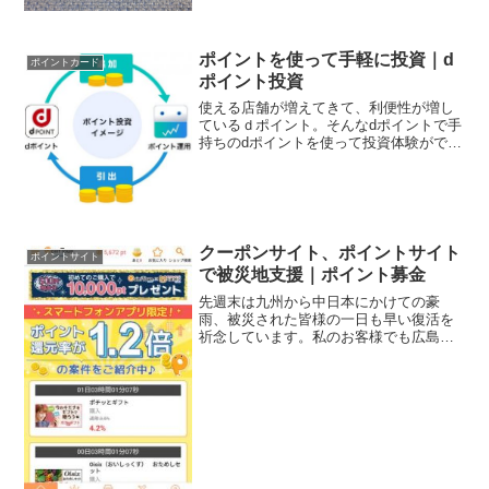
ドの特典の一つにメンバーズセレクショ
ンってのがあるんですね。・海外空港ラ
ウンジサービス「プライオ...
ポイントを使って手軽に投資｜d
ポイントカード
ポイント投資
使える店舗が増えてきて、利便性が増し
ているｄポイント。そんなdポイントで手
持ちのdポイントを使って投資体験ができ
る新しいサービスが始まりました。その
名も「ｄポイント投資」。dポイントを
「運用ポイント」に交換（追加）する
と、運用ポイントが投資...
クーポンサイト、ポイントサイト
ポイントサイト
で被災地支援｜ポイント募金
先週末は九州から中日本にかけての豪
雨、被災された皆様の一日も早い復活を
祈念しています。私のお客様でも広島の
方がいらして、関東に出張に来られる予
定だったのですが、電車が止まり、道路
も通行止めで動くに動けず、キャンセル
された方がいらっしゃいまし...