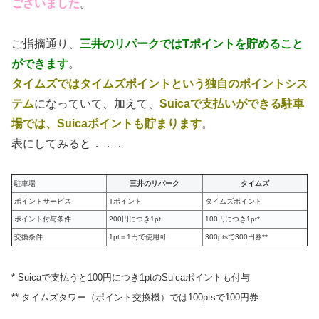
ございました
。
ご指摘通り、
三井のリパークではTポイントを貯めること
ができます
。
タイムズではタイムズポイントという独自のポイントシス
テム
になっていて、加えて、
Suicaで支払いができる駐車
場では、Suicaポイントも
貯まります
。
表にしてみると．．．
駐車場
三井のリパーク
タイムズ
ポイントサービス
Tポイント
タイムズポイント
ポイント付与条件
200円につき1pt
100円につき1pt*
交換条件
1pt＝1円で使用可
300ptsで300円券**
* Suicaで支払うと100円につき1ptのSuicaポイントも付与
** タイムズタワー（ポイント交換機）では100ptsで100円券