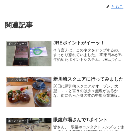
ともこ
関連記事
JREポイントがイーッ！
ポイントカード
そう言えば、このネタをアップするの、
すっかり忘れていました。JR東日本が昨
年始めたポイントシステム、JREポイン
トのカードをつくりました。カードが一
枚増えるのは少々面倒なのですが、川崎
駅ビルのアトレとかで使えるっていうの
と．．．ＪＲＥ ＰＯ...
新川崎スクエアに行ってみました
リアルな買い物
26日に新川崎スクエアがオープン。大
型．．．と言うのは少々無理があるか
な、街に合った身の丈の中型商業施設。
で、早速行ってきましたよん初めて利用
した店舗はドコモショップさん。なんと
なんと、この日に私、スマートフォンを
落としてしまいまして、その...
眼鏡市場さんでTポイント
ポイントカード
皆さん、 眼鏡やコンタクトレンズって使