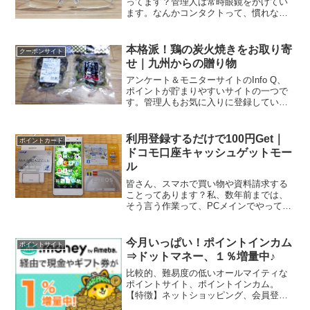
ってます？管理人は常時眼鏡をかけてい
ます。なんかコンタクトって、慣れなく
って。ちなみに裸眼視力は両目ともに、
ギリギリ0.1くらいのド近眼です。メガネ
なしじゃ生活できません。昔、「メガネ
本格派！鶏の炭火焼きをお取り寄
クーポンサイト
は顔の一部です」...
せ｜九州からの贈り物
アンケート＆モニターサイトのInfo Q、
ポイントが貯まりやすいサイトの一つで
す。管理人もお気に入りに登録していま
すが、ポイントが貯まったので交換
♪InfoQはGMOが運営しているのですが、
それもあってGMOポイントに交換する
利用登録するだけで100円Get｜
ポイントカード
と、とってもお...
ドコモ口座キャッシュゲットモー
ル
皆さん、スマホで買い物や資料請求する
ことってあります？私、数年前までは、
そう言う作業って、PCメインでやってい
た私ですが、最近はすっかりスマホメイ
ンになりました。やっぱり手元ですべて
の作業が完了するから便利ですよね。何
今月いっぱい！ポイントインカム
ポイントサイト
より、環境が整備されて...
⇒ドットマネー、１％増量中♪
比較的、難易度の低いオールマイティな
ポイントサイト、ポイントインカム。
【特徴】ネットショッピング、会員登
録・申し込み、資料請求、アンケート・