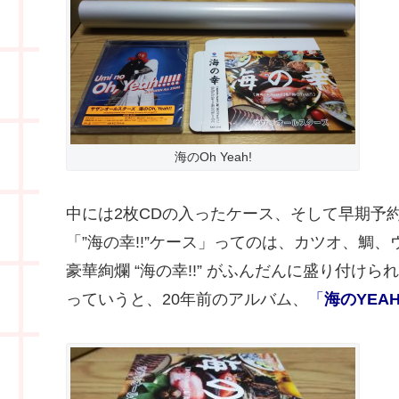
海のOh Yeah!
中には2枚CDの入ったケース、そして早期予
「”海の幸!!”ケース」ってのは、カツオ、鯛
豪華絢爛 “海の幸!!” がふんだんに盛り付
っていうと、20年前のアルバム、
「
海のYEA