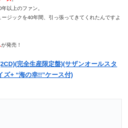
0年以上のファン。
ュージックを40年間、引っ張ってきてくれたんですよ
ム
が発売！
!(2CD)(完全生産限定盤)(サザンオールスタ
ズ+ “海の幸!!”ケース付)