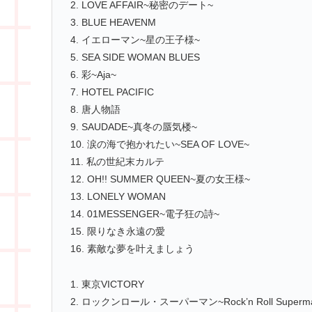
2. LOVE AFFAIR~秘密のデート~
3. BLUE HEAVENM
4. イエローマン~星の王子様~
5. SEA SIDE WOMAN BLUES
6. 彩~Aja~
7. HOTEL PACIFIC
8. 唐人物語
9. SAUDADE~真冬の蜃気楼~
10. 涙の海で抱かれたい~SEA OF LOVE~
11. 私の世紀末カルテ
12. OH!! SUMMER QUEEN~夏の女王様~
13. LONELY WOMAN
14. 01MESSENGER~電子狂の詩~
15. 限りなき永遠の愛
16. 素敵な夢を叶えましょう
1. 東京VICTORY
2. ロックンロール・スーパーマン~Rock’n Roll Superm