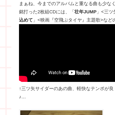
まぁね、今までのアルバムと重なる曲も少なくないんだけ
銘打った2枚組CDには、「
壮年JUMP
」<三ツ
込めて
」<映画『空飛ぶタイヤ』主題歌>など
↑三ツ矢サイダーのあの曲、軽快なテンポが良
♪…