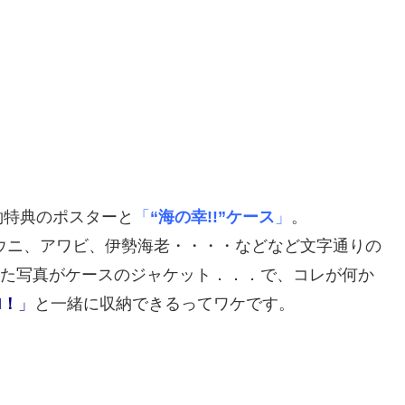
約特典のポスターと
「
“海の幸!!”ケース
」
。
、ウニ、アワビ、伊勢海老・・・・などなど文字通りの
けられた写真がケースのジャケット．．．で、コレが何か
H！
」
と一緒に収納できるってワケです。