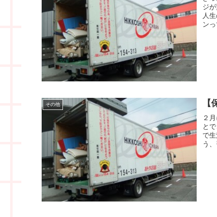
ジが
人生
ンっ
【
その他
２月
とで
で生
う、