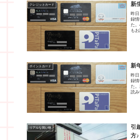
新
クレジットカード
昨日
録情
た。
もお
新
ポイントカード
昨日
録情
た。
読み
引
リアルな買い物
方♪