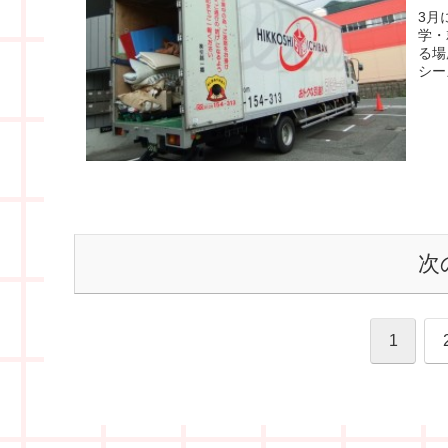
3月
学・
る場
シー
次
1