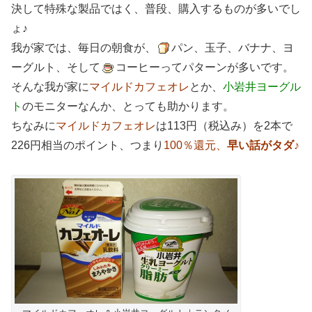
決して特殊な製品ではく、普段、購入するものが多いでし
ょ♪
我が家では、毎日の朝食が、
パン、玉子、バナナ、ヨ
ーグルト、そして
コーヒーってパターンが多いです。
そんな我が家に
マイルドカフェオレ
とか、
小岩井ヨーグル
ト
のモニターなんか、とっても助かります。
ちなみに
マイルドカフェオレ
は113円（税込み）を2本で
226円相当のポイント、つまり
100％還元、
早い話がタダ♪