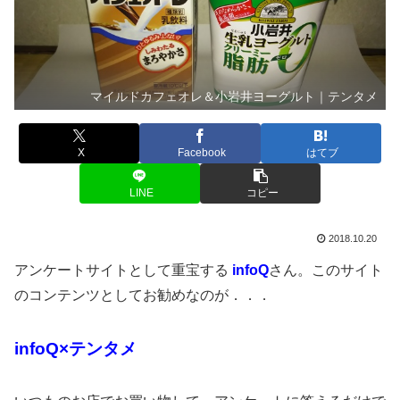
マイルドカフェオレ＆小岩井ヨーグルト｜テンタメ
X
Facebook
はてブ
LINE
コピー
2018.10.20
アンケートサイトとして重宝する
infoQ
さん。このサイト
のコンテンツとしてお勧めなのが．．．
infoQ×テンタメ