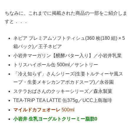
ちなみに、これまでに掲載された商品の一部をご紹介しま
すと．．．
ネピア プレミアムソフトティシュ(360 枚(180 組) × 5
箱パック)／王子ネピア
小岩井マーガリン【醗酵バター入り】／小岩井乳業
トリスハイボール缶 500ml／サントリー
「冷え知らず」さんシリーズ(生姜トルティーヤ風ス
ープ・生姜メキシカンアボカドスープ)／永谷園
ステラおばさんのクッキーシリーズ／森永製菓
TEA-TRiP TEA LATTE 缶375g／UCC上島珈琲
マイルドカフェオーレ
500ml
小岩井 生乳ヨーグルトクリーミー脂肪0