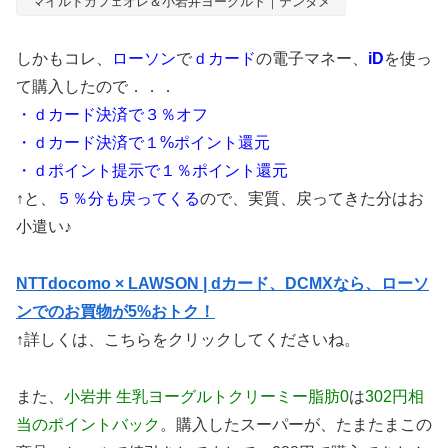
マイルドカフェオレ＆小岩井ヨーグルト｜テンタメ
しかもコレ、
ローソン
で
ｄカード
の電子マネー、
iD
を使っ
て購入したので．．．
・ｄカード決済で３％オフ
・ｄカード決済で１%ポイント還元
・ｄポイント提示で１％ポイント還元
↑と、
５％分も戻ってくる
ので、実質、戻ってきた分はお
小遣い♪
NTTdocomo × LAWSON | dカード、DCMXなら、ローソ
ンでのお買物が5%おトク！
↑詳しくは、こちらをクリックしてくださいね。
また、
小岩井 生乳ヨーグルトクリーミー脂肪0
は
302円相
当のポイントバック
。購入したスーパーが、たまたまこの