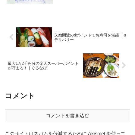
ことができないワケです。利用可能なデ
バイスは．．． スマートフォン、タブレ
ットAndroidTM 4.4以上、iOS 8....
失効間近のdポイントでお寿司を堪能｜ｄ
デリバリー
最大1万2千円分の楽天スーパーポイント
が貯まる！｜ぐるなび
コメント
コメントを書き込む
このサイトはスパムを低減するために Akismet を使って