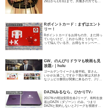
29日から1月3日まで。共働きの方でも、
夫婦揃ってランチになったり、いつもよ
り早い時間帯に家族全員揃ったり．．．
と、盆暮れ正月ならではの光景が広がっ
ていきますネ。そん...
Rポイントカード：まずはエント
ポイントサイト
リー！
Rポイントカードをお持ちの方、まだ持っ
ていないけど、これから持とうかなー、
って悩んでいる方、お得なキャンペーン
展開中ですので、是非どうぞ。Rポイント
カードご利用分がポイント2倍！期間中に
合計で1,000円以上の利用で、通常の２倍
の楽天スーパ...
GW、のんびりドラマも映画も見
リアルな買い物
放題♪｜hulu
ゴールデンウイークも後半戦。皆さん、
いかがお過ごしですか？我が家は大好き
なジュビロ磐田が関東に来るので、Jリー
グ観戦するくらいで、遠出はせずに、家
でダラダラそんなダラダラ生活の私みた
いな方にお勧めなのが動画サイト。イン
DAZNみるなら、ひかりTV♪
リアルな買い物
ターネットが普及して、...
2017年の明治安田生命Jリーグ、有料生放
送はDAZN（ダゾーン）のみ。つまり
DAZNと契約しないとJリーグを視聴する