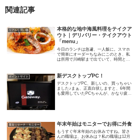
関連記事
本格的な地中海風料理をテイクア
リアルな買い物
ウト｜デリバリー・テイクアウト
「menu」
今日のランチは急遽、一人飯に。スマホ
で簡単にオーダーちなみにこのとき、私
は所用で川崎駅まで出ていて、時間とし
ては11:30。既にお昼ご飯の用意も買って
いて．．．とボヤいても仕方がないです
し、夕食か明日のお昼に回せば良いだけ
新デスクトップPC！
ポイントサイト
の話。そう言えばま...
デスクトップPC、新しいの、買っちゃい
ました♪まぁ、正直白状しますと、6年間
も愛用していたPCちゃんが、かなり疲れ
てしまったようで...なんか、Windowsが
非常に不安定になってしまいました。電
源入れてすぐに表示される、モーモーさ
ん（Ga...
年末年始はモニターでお得に外食
覆面リサーチ・モニター
もうすぐ年末年始のお休みですね。皆さ
んの職場は、お休みは？私の職場は12月