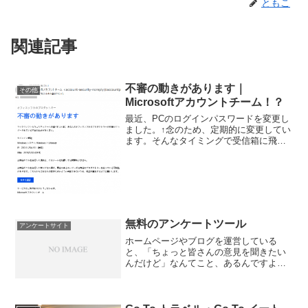
ともこ
関連記事
不審の動きがあります｜
その他
Microsoftアカウントチーム！？
最近、PCのログインパスワードを変更し
ました。↑念のため、定期的に変更してい
ます。そんなタイミングで受信箱に飛び
込んだ一通のメール。オフィスソフトの
プロダクトキー不審の動きがありますマ
イクロソフトセキュリティチームの調べ
によれば、あなたのオ...
無料のアンケートツール
アンケートサイト
ホームページやブログを運営している
と、「ちょっと皆さんの意見を聞きたい
んだけど」なんてこと、あるんですよ
ね。とは言え「この発言にレスしてくだ
さい」とか「メールお願いしますね」と
か書いたところで、本当にレスしたり、
メールしたりしてくださる方っ...