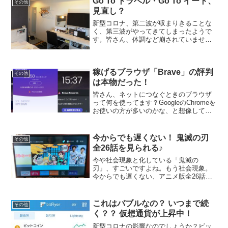
Go To トラベル・Go To イート、
その他
見直し？
新型コロナ、第二波が収まりきることな
く、第三波がやってきてしまったようで
す。皆さん、体調など崩されていません
でしょうか？我が家は今のところ大丈夫
ですが、全国的に連日、新型コロナ感染
者が多数、確認されており、予断を許さ
稼げるブラウザ「Brave」の評判
ない状況となって参りまし...
その他
は本物だった！
皆さん、ネットにつなぐときのブラウザ
って何を使ってます？GoogleのChromeを
お使いの方が多いのかな、と想像してい
ます。また、WindowsのPCをお使いです
と、とMicrosoftのEdgeの方も多いことで
しょう。私はずっと前からC...
今からでも遅くない！ 鬼滅の刃
その他
全26話を見られる♪
今や社会現象と化している「鬼滅の
刃」、すごいですよね。もう社会現象。
今からでも遅くない、アニメ版全26話を
見てやる！プライベートでも職場でも、
周りの方が、鬼滅・きめつ・キメ
ツ．．．ホントに老若男女が鬼滅の刃の
これはバブルなの？ いつまで続
その他
話をしています。私ね、恥ずかしな...
く？？ 仮想通貨が上昇中！
新型コロナの影響なのでしょうか？ビッ