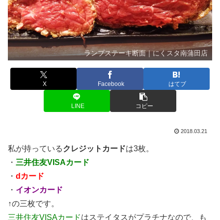
ランプステーキ断面｜にくスタ南蒲田店
X
Facebook
はてブ
LINE
コピー
2018.03.21
私が持っている
クレジットカード
は3枚。
・
三井住友VISAカード
・
dカード
・
イオンカード
↑の三枚です。
三井住友VISAカード
はステイタスがプラチナなので、も