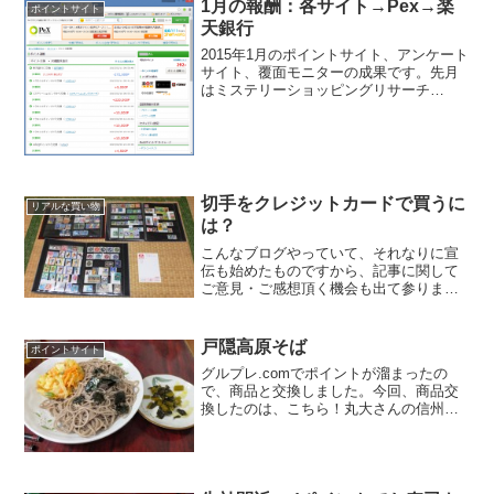
1月の報酬：各サイト→Pex→楽
ポイントサイト
天銀行
2015年1月のポイントサイト、アンケート
サイト、覆面モニターの成果です。先月
はミステリーショッピングリサーチ
（MS-R）で複数実施できたので、それが
大きかったですね。MS-Rだけで2万円分
以上。ミステリーショッピングリサーチ
(MS-R)、...
切手をクレジットカードで買うに
リアルな買い物
は？
こんなブログやっていて、それなりに宣
伝も始めたものですから、記事に関して
ご意見・ご感想頂く機会も出て参りまし
た。ありがたい限りです。今日、
facebookのメッセージで友達とやりとり
していて「コンビニでさー、切って買う
戸隠高原そば
ポイントサイト
とき、クレジットカード...
グルプレ.comでポイントが溜まったの
で、商品と交換しました。今回、商品交
換したのは、こちら！丸大さんの信州信
濃のおそば。戸隠高原そば二人前＋野沢
菜二人前で、なんとなんと500円 税込み
で送料無料だから、500円ポッキリ。グル
プレの1ポイ...