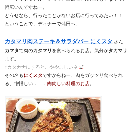
幅広いんですねー。
どうせなら、行ったことがないお店に行ってみたい！！
ということで、ディナーで蒲田へ。
カタマリ肉ステーキ＆サラダバー にくスタ
さん
カマタ
で肉の
カタマリ
を食べられるお店。気分が
タカマリ
ます。
↑カタカナにすると、ややこしいネ
その名も
にくスタ
ですからねー、肉をガッツリ食べられ
る、憎憎しい．．．
肉肉しい料理のお店
。