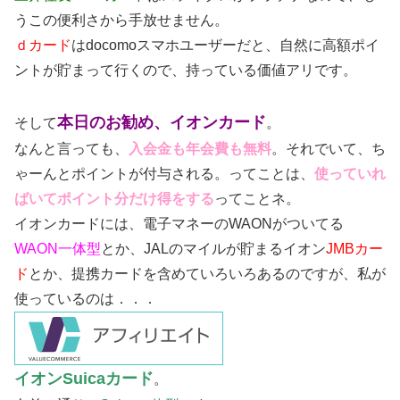
うこの便利さから手放せません。
ｄカード
はdocomoスマホユーザーだと、自然に高額ポイ
ントが貯まって行くので、持っている価値アリです。
本日のお勧め、イオンカード
そして
。
なんと言っても、
入会金も年会費も無料
。それでいて、ち
ゃーんとポイントが付与される。ってことは、
使っていれ
ばいてポイント分だけ得をする
ってことネ。
イオンカードには、電子マネーのWAONがついてる
WAON一体型
とか、JALのマイルが貯まるイオン
JMBカー
ド
とか、提携カードを含めていろいろあるのですが、私が
使っているのは．．．
イオンSuicaカード
。