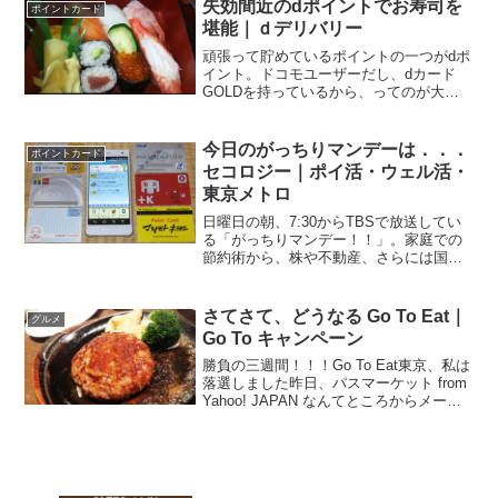
失効間近のdポイントでお寿司を
ポイントカード
堪能｜ｄデリバリー
頑張って貯めているポイントの一つがdポ
イント。ドコモユーザーだし、dカード
GOLDを持っているから、ってのが大き
な理由ですが。確かにポイントが貯めや
すくて良いのですが、キャンペーンで貯
まるボーナスポイントって、期間・用途
今日のがっちりマンデーは．．．
ポイントカード
限定dポイントであ...
セコロジー｜ポイ活・ウェル活・
東京メトロ
日曜日の朝、7:30からTBSで放送してい
る「がっちりマンデー！！」。家庭での
節約術から、株や不動産、さらには国家
レベル・国際レベルの経済の話を、わか
りやすく説明してくれる経済バラエティ
ー番組！？なるほど！って思わせる、仕
さてさて、どうなる Go To Eat｜
グルメ
事に役立つ情報、満...
Go To キャンペーン
勝負の三週間！！！Go To Eat東京、私は
落選しました昨日、パスマーケット from
Yahoo! JAPAN なんてところからメール
が届きました。何かのダイレクトメール
かな？と思っていましたら．．．「Go To
Eat キャンペーン ...