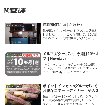
関連記事
長期補償に助けられた♪
ポイントサイト
我が家のプリンターがトラブルに見舞わ
れました．．． ↑こんな感じで、我が家
のパソコンラックに鎮座しているのです
が、電源を入れると6A81なるエラーが表
示。エラーメッセージに電源を入れ直し
てくださいとあるので、入れ直すけど、
やっぱり同じ。取扱...
メルマガクーポン、今週は10%オ
ポイントカード
フ｜Newdays
JRのエキナカ・エキチカを中心に展開し
ている、JR東日本系のコンビニエンスス
トア、Newdays。ニューデイズさ、モバ
イルサイトでは会員登録（無料）をする
とおトクなクーポンなどがGETできま
す。 ★平日水曜日5％OFF モバイル会員
ポイントインカム×グルーポンで
だけに、...
ポイントカード
お得なステーキディナー・その２
先日、グルーポンを利用して、グランツ
リー武蔵小杉でお得で美味しいハンバー
グとステーキをいただいちゃった、なん