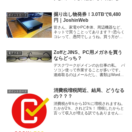
て記事をアップしました。ポイントイン
カム×グルーポン×武蔵ハンバーグ＝お得
で美味しいディナー♪↑詳しくはこちらを
掘り出し物発券！3.0TBで8,480
ポイントカード
クリックしてください...
円｜JoshinWeb
皆さん、家電やPC本体、周辺機器など、
ネットで買うことってあります？↑恐らく
コレって、愚問でしょうね。買う方がこ
ちらのサイトをご覧になる可能性が非常
に高いので。では皆さん、どこで購入さ
れてます？楽天？ Amazon？ 私のお気に
ZoffとJINS、PC用メガネを買う
電子マネー
入りはJos...
ならどっち？
デスクワークがメインのお仕事の私。 パ
ソコン使って作業することが多いです。
連絡取るのはメールだし、書類はWord、
Excel、PowerPoint．．．最近は会議もペ
ーパーレスとか言い出して、紙で印刷す
ることなく、プロジェクタに投影した
消費税増税間近、結局、どうなる
ポイントカード
り...
の？？？
消費税が8％から10％に増税されますね。
たかが2％、されど2％！ 増税したからと
言って収入が増える訳でもありません
し、どこかで何かを節約しないと！！
で、国としては景気悪化防止の対策とし
て軽減税率の導入と、キャッシュレスに
よる支払いに対してポ...