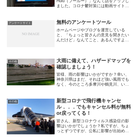
Hulu（フールー）」なんて話をアップし
ました。コロナ鬱対策には動画サイト｜
Hulu↑詳しくは、こちらをお読みください
ね。ひかりTVならテレビのチャンネルも
VODも充実！Huluで動画を観るのも良い
無料のアンケートツール
アンケートサイト
ですが...
ホームページやブログを運営している
と、「ちょっと皆さんの意見を聞きたい
んだけど」なんてこと、あるんですよ
ね。とは言え「この発言にレスしてくだ
さい」とか「メールお願いしますね」と
か書いたところで、本当にレスしたり、
メールしたりしてくださる方っ...
大雨に備えて、ハザードマップを
その他
確認しましょう！
皆様、雨の影響はいかがですか？幸い、
神奈川県はまだ、それほど強い風雨でも
なく、今のところ多摩川や鶴見川、いつ
もと変わらぬ風景ですが、今週末、日本
列島全体的に雨模様なので注意は必要で
すね。 熊本など九州地方では既に氾濫な
新型コロナで飛行機キャンセ
その他
どの災害が発生していま...
ル．．．でもキャンセル料が無料
or戻ってくる！
皆さん、新型コロナウィルス感染症の影
響はいかがでしょうか？私ですが、ちょ
っとずつですが、公私に影響が出始めて
きました。サッカー観戦大好きな私。こ