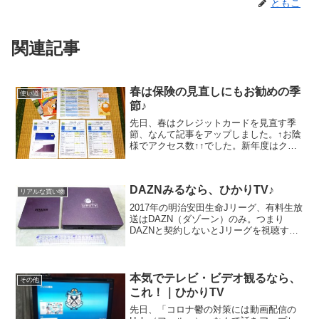
ともこ
関連記事
春は保険の見直しにもお勧めの季
使い道
節♪
先日、春はクレジットカードを見直す季
節、なんて記事をアップしました。↑お陰
様でアクセス数↑↑でした。新年度はクレ
ジットカードだけでなくて、保険も見直
すのに良い時期。収入や支出が変化する
ので、より保証の厚い保険にしたり、逆
DAZNみるなら、ひかりTV♪
に保証は薄いけど安価...
リアルな買い物
2017年の明治安田生命Jリーグ、有料生放
送はDAZN（ダゾーン）のみ。つまり
DAZNと契約しないとJリーグを視聴する
ことができないワケです。利用可能なデ
バイスは．．． スマートフォン、タブレ
ットAndroidTM 4.4以上、iOS 8....
本気でテレビ・ビデオ観るなら、
その他
これ！｜ひかりTV
先日、「コロナ鬱の対策には動画配信の