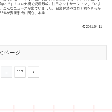
熱いです！コロナ禍で資産形成に注目ネットサーフィンしていま
、こんなニュースが出ていました。副業解禁やコロナ禍をきっか
68%が資産形成に関心、本業...
2021.04.11
のページ
次
…
117
へ