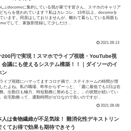
んぶdocomoに集約している我が家です皆さん、スマホのキャリア
どちらを使われています？私はカレコレ、15年以上、docomoを
ています。同居はしておりませんが、離れて暮らしている両親も
comoでして、家族割登録して少しだけ...
2021.09.13
か200円で実現！スマホでライブ視聴・YouTube視
、会議にも使えるシステム構築！！｜ダイソーのイ
ホン
ライブ視聴にハマってますコロナ禍で、ステイホームの時間が増
したよね。私の職場、昨年からずーっと、「週に最低でも1日は在
務。出勤日も極力、時短勤務に努めること。」の状態が続いてい
。在宅勤務って、通勤時間がゼロなので良いのですが...
2021.08.09
本人は食物繊維が不足気味！ 難消化性デキストリン
安くてお得で効果も期待できそう