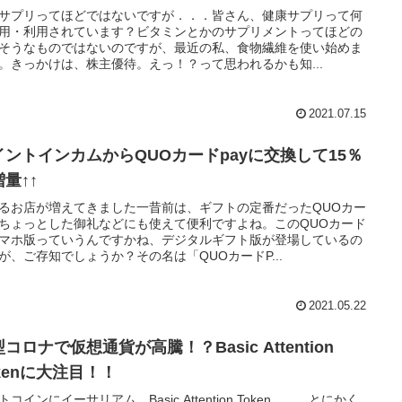
サプリってほどではないですが．．．皆さん、健康サプリって何
用・利用されています？ビタミンとかのサプリメントってほどの
そうなものではないのですが、最近の私、食物繊維を使い始めま
。きっかけは、株主優待。えっ！？って思われるかも知...
2021.07.15
イントインカムからQUOカードpayに交換して15％
量↑↑
るお店が増えてきました一昔前は、ギフトの定番だったQUOカー
ちょっとした御礼などにも使えて便利ですよね。このQUOカード
マホ版っていうんですかね、デジタルギフト版が登場しているの
が、ご存知でしょうか？その名は「QUOカードP...
2021.05.22
コロナで仮想通貨が高騰！？Basic Attention
kenに大注目！！
トコインにイーサリアム、Basic Attention Token．．．とにかく