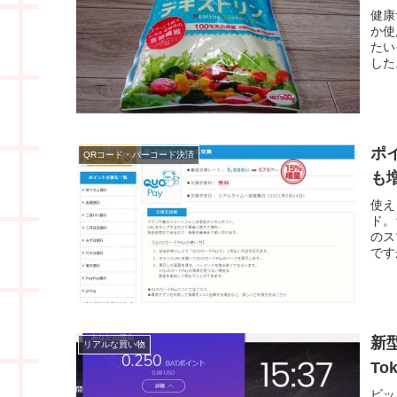
健康
か使
たい
した
ポ
QRコード・バーコード決済
も増
使え
ド。
のス
です
新型
リアルな買い物
To
ビッ