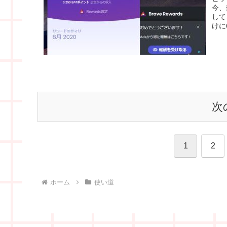
今、
して
けに
次
1
2
ホーム
使い道