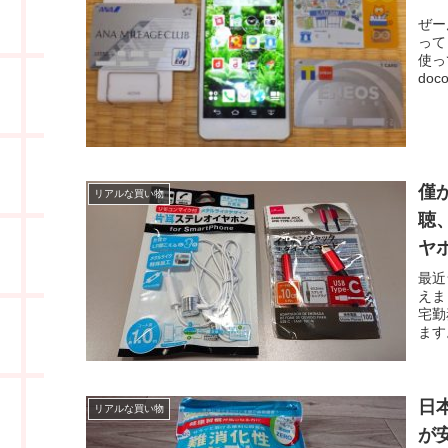
ぜー
って
使っ
do
僅
リアルな買い物
聴
ヤ
最近
えま
宅勤
ます
日
リアルな買い物
が