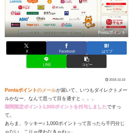
Pontaポイント
X
Facebook
はてブ
LINE
コピー
2016.10.10
Pontaポイント
のメール
が届いて、いつもダイレクトメー
ルかなー、なんて思って目を通すと．．．
期間限定ポイント1,000ポイントを付与しました
ですっ
て。
あらま、ラッキー♪ 1,000ポイントって言ったら千円分じ
ゃない、こりゃ使わなきゃね～。