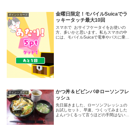
週間です。なんだかんだで私、川崎駅周
辺、鹿島田・新川崎周辺と合わせて、利
用した店舗は11店。とうの昔に元は取
金曜日限定！モバイルSuicaでラ
ポイントカード
り...
ッキータッチ最大10回
スマホで おサイフケータイをお使いの
方、多いかと思います。私もスマホの中
には、モバイルSuicaで電車やバスに乗っ
ているのはもちろんですが、他にも楽天
Edy、nanacoもスマホに登録していま
す。そんなスマホでおサイフケータイ機
能を使って...
かつ丼＆ビビンバ＠ローソンフレ
ポイントサイト
ッシュ
先日届きました、ローソンフレッシュの
お試しセット、早速、つくってみました
よん♪つくるって言うほどの手間はないの
ですが．．．かつ丼は既に揚げてくれて
います。タマネギなどの野菜も既にカッ
ト済みの状態で梱包されてきます。あ、
お味噌汁はセットにはつ...