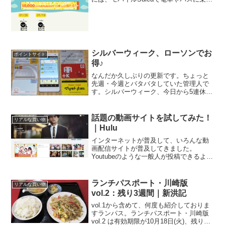
ているのはもちろんですが、他にも楽天
Edy、nanaco、WAON、iDもスマホに登
録しています。さて、そんなスマホでお
サイ...
シルバーウィーク、ローソンでお
ポイントサイト
得♪
なんだか久しぶりの更新です。ちょっと
先週・今週とバタバタしていた管理人で
す。シルバーウィーク、今日から5連休な
んて方が多いのではないでしょうか。え
っと、管理人、24日と25日に有給を入れ
まして、9連休です 連休って、コンビニ
話題の動画サイトを試してみた！
リアルな買い物
でお得なキャンペ...
｜Hulu
インターネットが普及して、いろんな動
画配信サイトが普及してきました。
Youtubeのような一般人が投稿できるよう
なサイトもあれば、国内や海外のドラマ
を無料・有料で配信しているサイトな
ど、色とりどり。そんな動画配信サイト
ランチパスポート・川崎版
リアルな買い物
の中でも、話題のサイト...
vol.2：残り3週間｜新洪記
vol.1から含めて、何度も紹介しておりま
すランパス。ランチパスポート・川崎版
vol.2 は有効期限が10月18日(火)、残り三