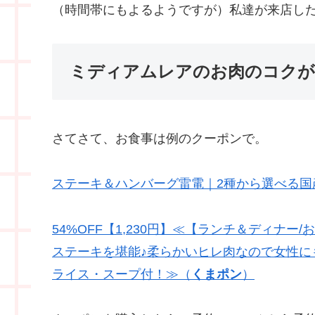
（時間帯にもよるようですが）私達が来店し
ミディアムレアのお肉のコクが
さてさて、お食事は例のクーポンで。
ステーキ＆ハンバーグ雷電｜2種から選べる国
54%OFF【1,230円】≪【ランチ＆ディナ
ステーキを堪能♪柔らかいヒレ肉なので女性に
ライス・スープ付！≫（
くまポン
）