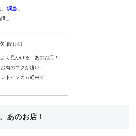
は、
綱島
。
訪問。
次
でよく見かける、あのお店！
のお肉のコクが凄い！
イントインカム経由で
、あのお店！